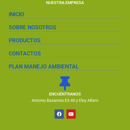
NUESTRA EMPRESA
INICIO
SOBRE NOSOTROS
PRODUCTOS
CONTACTOS
PLAN MANEJO AMBIENTAL
ENCUÉNTRANOS
Antonio Basantes E3-40 y Eloy Alfaro
F
Y
a
o
c
u
e
t
b
u