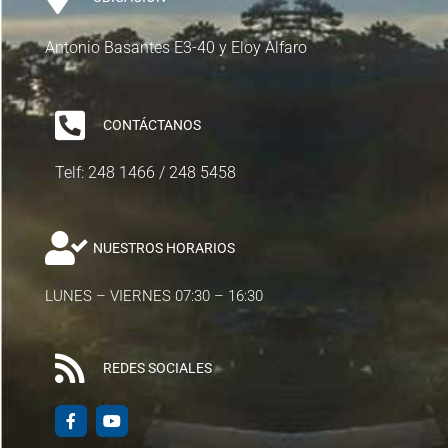
Antonio Basantes E3-40 y Eloy Alfaro
CONTÁCTANOS
Telf: 248 1466 / 248 5458
NUESTROS HORARIOS
LUNES – VIERNES 07:30 – 16:30
REDES SOCIALES
F
Y
a
o
c
u